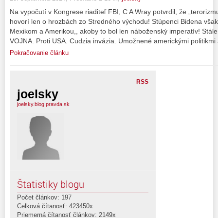
Na vypočutí v Kongrese riaditeľ FBI, C A Wray potvrdil, že „terorizm
hovorí len o hrozbách zo Stredného východu! Stúpenci Bidena však
Mexikom a Amerikou,, akoby to bol len náboženský imperatív! Stále 
VOJNA. Proti USA. Cudzia invázia. Umožnené americkými politikmi 
Pokračovanie článku
RSS
joelsky
joelsky.blog.pravda.sk
Štatistiky blogu
Počet článkov: 197
Celková čítanosť: 423450x
Priemerná čítanosť článkov: 2149x