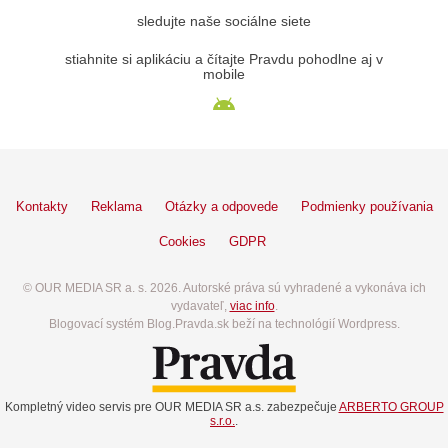
sledujte naše sociálne siete
stiahnite si aplikáciu a čítajte Pravdu pohodlne aj v
mobile
Kontakty
Reklama
Otázky a odpovede
Podmienky používania
Cookies
GDPR
© OUR MEDIA SR a. s. 2026. Autorské práva sú vyhradené a vykonáva ich
vydavateľ,
viac info
.
Blogovací systém Blog.Pravda.sk beží na technológií Wordpress.
Kompletný video servis pre OUR MEDIA SR a.s. zabezpečuje
ARBERTO GROUP
s.r.o.
.