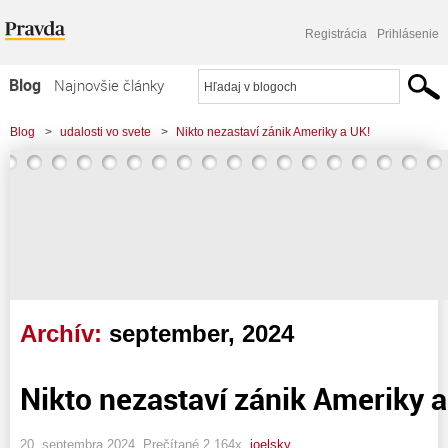
Registrácia
Prihlásenie
Blog
Najnovšie články
Najčítanejšie články
Blog
>
udalosti vo svete
>
Nikto nezastaví zánik Ameriky a UK!
Najkomentovanejšie články
Zoznam blogov
Komerčné blogy
Archív:
september, 2024
Nikto nezastaví zánik Ameriky a
20. septembra 2024, Prečítané 2 164x,
joelsky