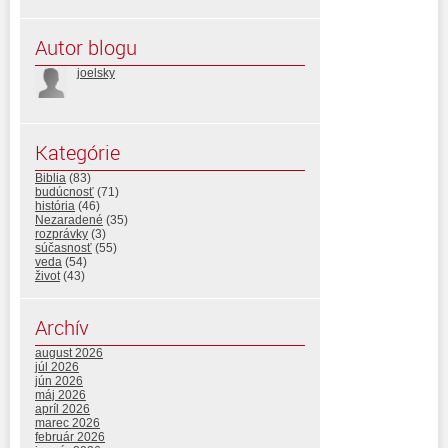
Autor blogu
joelsky
Kategórie
Biblia
(83)
budúcnosť
(71)
história
(46)
Nezaradené
(35)
rozprávky
(3)
súčasnosť
(55)
veda
(54)
život
(43)
Archív
august 2026
júl 2026
jún 2026
máj 2026
apríl 2026
marec 2026
február 2026