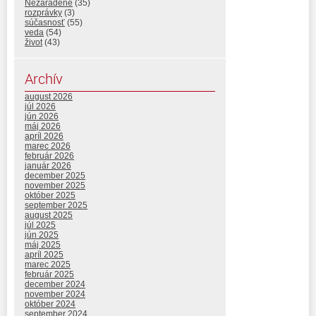
Nezaradené
(35)
rozprávky
(3)
súčasnosť
(55)
veda
(54)
život
(43)
Archív
august 2026
júl 2026
jún 2026
máj 2026
apríl 2026
marec 2026
február 2026
január 2026
december 2025
november 2025
október 2025
september 2025
august 2025
júl 2025
jún 2025
máj 2025
apríl 2025
marec 2025
február 2025
december 2024
november 2024
október 2024
september 2024