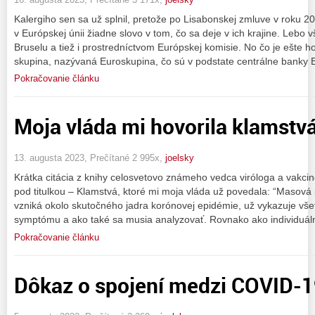
Kalergiho sen sa už splnil, pretože po Lisabonskej zmluve v roku 
v Európskej únii žiadne slovo v tom, čo sa deje v ich krajine. Lebo 
Bruselu a tiež i prostredníctvom Európskej komisie. No čo je ešte hor
skupina, nazývaná Euroskupina, čo sú v podstate centrálne banky 
Pokračovanie článku
Moja vláda mi hovorila klamstvá
13. augusta 2023, Prečítané 2 995x,
joelsky
Krátka citácia z knihy celosvetovo známeho vedca viróloga a vakc
pod titulkou – Klamstvá, ktoré mi moja vláda už povedala: “Masová
vzniká okolo skutočného jadra korónovej epidémie, už vykazuje vš
symptómu a ako také sa musia analyzovať. Rovnako ako individuá
Pokračovanie článku
Dôkaz o spojení medzi COVID-1