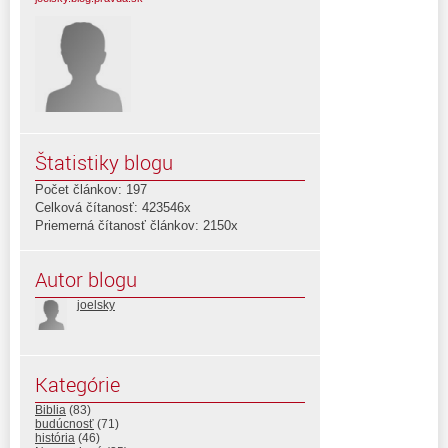
Štatistiky blogu
Počet článkov: 197
Celková čítanosť: 423546x
Priemerná čítanosť článkov: 2150x
Autor blogu
joelsky
Kategórie
Biblia
(83)
budúcnosť
(71)
história
(46)