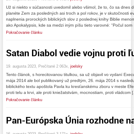
Už si niekto v súčasnosti uvedomil alebo všimol, že to, čo sa dnes d
planéte Zem za posledných asi troch a pol rokov, je v skutočnosti e
naplnenia prorockých biblických slov z poslednej knihy Biblie me
ako Apokalypsis, kde sa medzi iným píšu tieto varovné: “Počul som s
Pokračovanie článku
Satan Diabol vedie vojnu proti ľ
19. augusta 2023, Prečítané 2 063x,
joelsky
Tento článok, s horecitovanou titulkou, sa už objavil vo vydaní Exec
mája 2014 ale bol publikovaný už predtým, 26. mája 2014 s nasledu
biblického textu apoštola Pavla ku kresťanskému zboru v meste Efe
proti telu a krvi, ale proti kniežatstvám, mocnostiam, proti vládcom 
Pokračovanie článku
Pan-Európska Únia rozhodne na
16. augusta 2023, Prečítané 3 171x,
joelsky