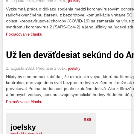
5. augusta 2023, Prečítané 2 260x,
joelsky
Výzkumná práca o dôkazu spojenia medzi koronavírusovým ochor
rádiofrekvenčnému žiareniu z bezdrôtovej komunikácie vrátane 5G! 
oblasti koronavírusovej choroby (COVID-19) sa zamerala na vírus
syndrómu koronavírus 2 (SARS-CoV-2) a jeho účinky na ľudské zdrav
Pokračovanie článku
Už len deväťdesiat sekúnd do 
2. augusta 2023, Prečítané 2 861x,
joelsky
Nikdy by sme nemali zabúdať, že ukrajinská vojna, ktorú riadili mo
kontrolóri, ohrozuje dnes svet bezprostredným zničením. Lenže ak
provokovať Putina, budúcnosť je ale skutočne desivá. Ako zdôrazňuje
atómových vedcov, posunul svoje symbolické hodiny Súdneho dňa,
Pokračovanie článku
RSS
joelsky
joelsky.blog.pravda.sk