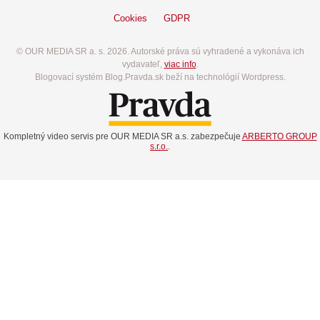
Cookies
GDPR
© OUR MEDIA SR a. s. 2026. Autorské práva sú vyhradené a vykonáva ich
vydavateľ,
viac info
.
Blogovací systém Blog.Pravda.sk beží na technológií Wordpress.
Kompletný video servis pre OUR MEDIA SR a.s. zabezpečuje
ARBERTO GROUP
s.r.o.
.