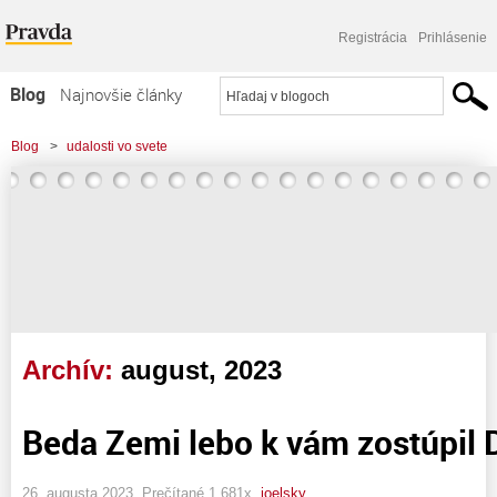
Registrácia
Prihlásenie
Blog
Najnovšie články
Najčítanejšie články
Blog
>
udalosti vo svete
Najkomentovanejšie články
Zoznam blogov
Komerčné blogy
Archív:
august, 2023
Beda Zemi lebo k vám zostúpil D
26. augusta 2023, Prečítané 1 681x,
joelsky