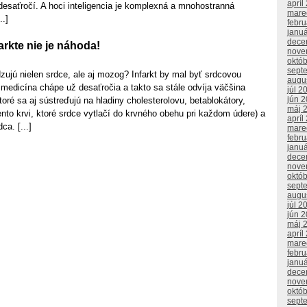
apríl
esaťročí. A hoci inteligencia je komplexná a mnohostranná
mare
..]
febr
janu
dece
rkte nie je náhoda!
nove
októ
sept
zujú nielen srdce, ale aj mozog? Infarkt by mal byť srdcovou
augu
 medicína chápe už desaťročia a takto sa stále odvíja väčšina
júl 2
jún 
toré sa aj sústreďujú na hladiny cholesterolovu, betablokátory,
máj 
ento krvi, ktoré srdce vytlačí do krvného obehu pri každom údere) a
apríl
ca. [...]
mare
febr
janu
dece
nove
októ
sept
augu
júl 2
jún 
máj 
apríl
mare
febr
janu
dece
nove
októ
sept