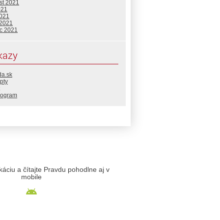
st 2021
021
2021
 2021
c 2021
kazy
da.sk
pty
rogram
likáciu a čítajte Pravdu pohodlne aj v
mobile