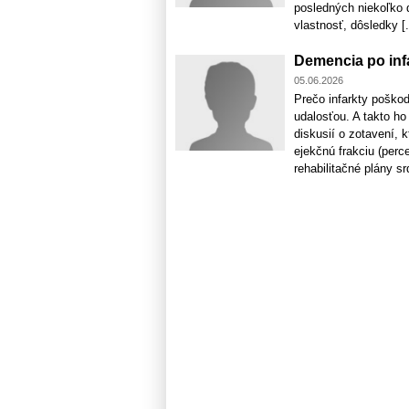
posledných niekoľko d
vlastnosť, dôsledky [.
Demencia po infa
05.06.2026
Prečo infarkty poškod
udalosťou. A takto ho
diskusií o zotavení, k
ejekčnú frakciu (perc
rehabilitačné plány srd