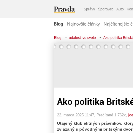
Správy
Športweb
Auto
Kok
Blog
Najnovšie články
Najčítanejšie č
Blog
>
udalosti vo svete
>
Ako politika Brits
Ako politika Britsk
22. marca 2025 11:47
, Prečítané 1 762x,
jo
Utajený klub elitných právnikov, ktor
zviazaný s pôvodnými britskými dvorn