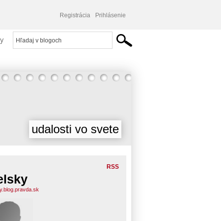
Registrácia
Prihlásenie
y
udalosti vo svete
RSS
elsky
ky.blog.pravda.sk