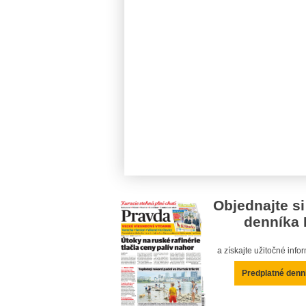
Objednajte si
denníka 
a získajte užitočné inf
Predplatné denn