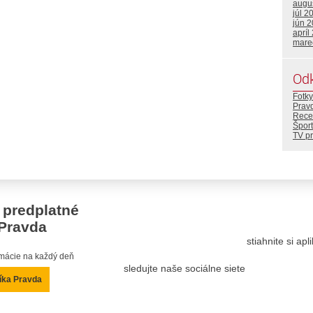
augu
júl 2
jún 
apríl
mare
Od
Fotky
Prav
Rece
Šport
TV p
 predplatné
Pravda
stiahnite si ap
ormácie na každý deň
sledujte naše sociálne siete
íka Pravda