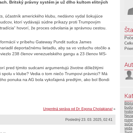
ach. Britský právny systém je už dlho kultom elitných
s, účastník amerického klubu, nedávno vydal šokujúce
 sudcov, ktorí vydávajú súdne príkazy proti Trumpovým
tradícia“ hovorí, že proces odvolania je správnou cestou.
Šta
Poče
informácií v príbehu Gateway Pundit sudca James
Celk
nariadil deportačnému lietadlu, aby sa vo vzduchu otočilo a
Prie
u viezlo 238 členov venezuelského gangu a 23 členov MS-
Aut
orí pred týmito sudcami argumentujú životne dôležitými
tci spolu v klube? Vedia o tom niečo Trumpovi právnici? Má
ho ponuka na AG bola vykoľajená predtým, ako bol Bondi
Kat
Bibli
budú
Urgentná správa od Dr. Egona Cholakiana!
»
histó
Neza
Posledný 23. 03. 2025, 02:41
rozp
súča
veda
 ...
život