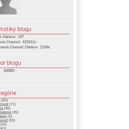
tistiky blogu
t článkov: 197
ová čítanosť: 423411x
merná čítanosť článkov: 2149x
or blogu
joelsky
egórie
a
(83)
cnosť
(71)
ria
(46)
radené
(35)
rávky
(3)
snosť
(55)
(54)
(43)