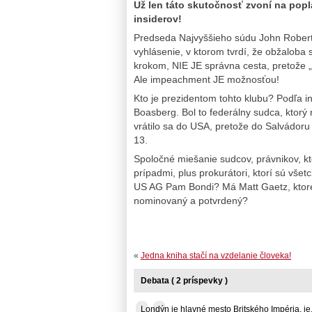
Už len táto skutočnosť zvoní na popl
insiderov!
Predseda Najvyššieho súdu John Robert
vyhlásenie, v ktorom tvrdí, že obžaloba
krokom, NIE JE správna cesta, pretože „
Ale impeachment JE možnosťou!
Kto je prezidentom tohto klubu? Podľa 
Boasberg. Bol to federálny sudca, ktorý 
vrátilo sa do USA, pretože do Salvádor
13.
Spoločné miešanie sudcov, právnikov, kt
prípadmi, plus prokurátori, ktorí sú vše
US AG Pam Bondi? Má Matt Gaetz, ktoré
nominovaný a potvrdený?
«
Jedna kniha stačí na vzdelanie človeka!
Debata ( 2 príspevky )
Londýn je hlavné mesto Britského Impéria, je...