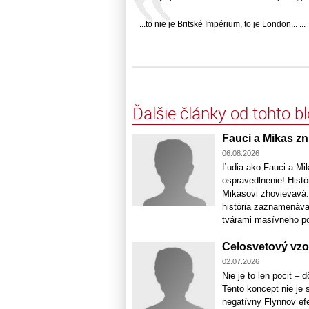
...to nie je Britské Impérium, to je London... ...
Ďalšie články od tohto b
Fauci a Mikas zni
06.08.2026
Ľudia ako Fauci a Mika
ospravedlnenie! Hist
Mikasovi zhovievavá.
história zaznamenáva 
tvárami masívneho poč
Celosvetový vzo
02.07.2026
Nie je to len pocit –
Tento koncept nie je 
negatívny Flynnov ef