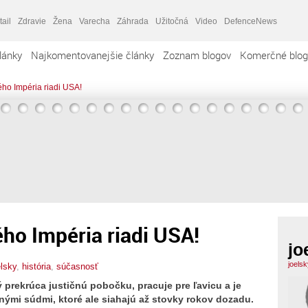
tail
Zdravie
Žena
Varecha
Záhrada
Užitočná
Video
DefenceNews
lánky
Najkomentovanejšie články
Zoznam blogov
Komerčné blog
kého Impéria riadi USA!
ého Impéria riadi USA!
jo
joels
elsky
,
história
,
súčasnosť
ý prekrúca justičnú pobočku, pracuje pre ľavicu a je
ými súdmi, ktoré ale siahajú až stovky rokov dozadu.