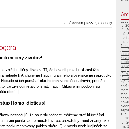
Arc
augu
Celá debata
|
RSS tejto debaty
júl 2
jún 
máj 
apríl
mare
logera
febr
janu
dece
čili milióny životov!
nove
októ
sept
s zničili milióny životov. Tí, čo hovorili pravdu, si zaslúžia
augu
júl 2
ória nebude k Anthonymu Faucimu ani jeho slovenskému náprotivku
jún 
 Nebude si ich pamätať ako hrdinov verejného zdravia, pretože
máj 
apríl
to, čo živí odmietajú priznať: Fauci, Mikas a im podobní sú
mare
tu obetí. [...]
febr
dece
nove
stup Homo Idioticus!
októ
sept
augu
 dôkazy naznačujú, že sa v skutočnosti môžeme stať hlúpejšími.
júl 2
satira ani pointa. Je to merateľný, pozorovateľný trend známy ako
jún 
ekt: zdokumentovaný pokles skóre IQ v rozvinutých krajinách za
máj 