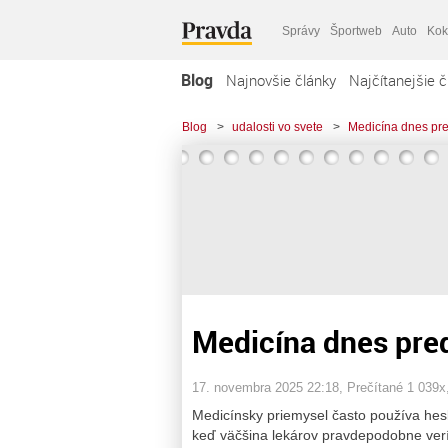
Správy
Športweb
Auto
Kok
Blog
Najnovšie články
Najčítanejšie č
Blog
>
udalosti vo svete
>
Medicína dnes pre
Medicína dnes pred
17. novembra 2025 22:18
, Prečítané 1 039x
Medicínsky priemysel často používa hes
keď väčšina lekárov pravdepodobne verí, 