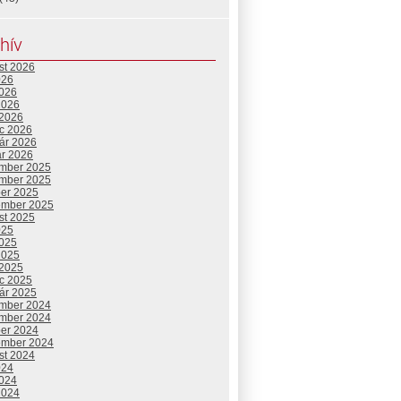
hív
st 2026
026
2026
2026
 2026
c 2026
uár 2026
ár 2026
mber 2025
mber 2025
ber 2025
ember 2025
st 2025
025
2025
2025
 2025
c 2025
uár 2025
mber 2024
mber 2024
ber 2024
ember 2024
st 2024
024
2024
2024