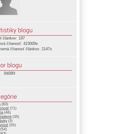
tistiky blogu
t článkov: 197
ová čítanosť: 423009x
merná čítanosť článkov: 2147x
or blogu
joelsky
egórie
a
(83)
cnosť
(71)
ria
(46)
radené
(35)
rávky
(3)
snosť
(55)
(54)
(43)