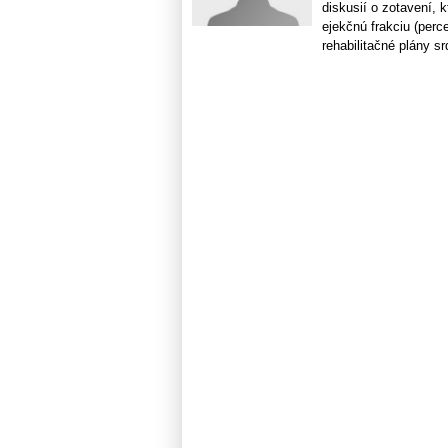
diskusií o zotavení, k
ejekčnú frakciu (perc
rehabilitačné plány srd