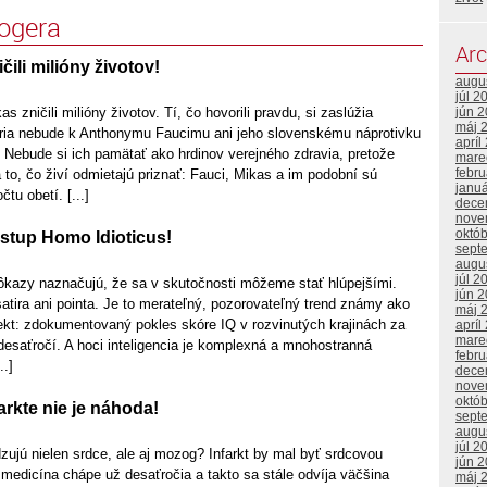
logera
Arc
čili milióny životov!
augu
júl 2
jún 
s zničili milióny životov. Tí, čo hovorili pravdu, si zaslúžia
máj 
ória nebude k Anthonymu Faucimu ani jeho slovenskému náprotivku
apríl
 Nebude si ich pamätať ako hrdinov verejného zdravia, pretože
mare
febr
to, čo živí odmietajú priznať: Fauci, Mikas a im podobní sú
janu
tu obetí. [...]
dece
nove
októ
stup Homo Idioticus!
sept
augu
júl 2
 dôkazy naznačujú, že sa v skutočnosti môžeme stať hlúpejšími.
jún 
satira ani pointa. Je to merateľný, pozorovateľný trend známy ako
máj 
ekt: zdokumentovaný pokles skóre IQ v rozvinutých krajinách za
apríl
mare
esaťročí. A hoci inteligencia je komplexná a mnohostranná
febr
..]
dece
nove
októ
rkte nie je náhoda!
sept
augu
júl 2
zujú nielen srdce, ale aj mozog? Infarkt by mal byť srdcovou
jún 
 medicína chápe už desaťročia a takto sa stále odvíja väčšina
máj 