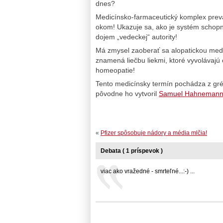
dnes?
Medicínsko-farmaceutický komplex prevád
okom! Ukazuje sa, ako je systém schopný
dojem „vedeckej“ autority!
Má zmysel zaoberať sa alopatickou medi
znamená liečbu liekmi, ktoré vyvolávaj
homeopatie!
Tento medicínsky termín pochádza z gréc
pôvodne ho vytvoril
Samuel Hahneman
«
Pfizer spôsobuje nádory a média mlčia!
Debata ( 1 príspevok )
viac ako vražedné - smrteľné...:-) ...