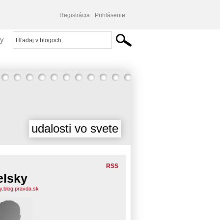
Registrácia
Prihlásenie
y
udalosti vo svete
RSS
elsky
ky.blog.pravda.sk