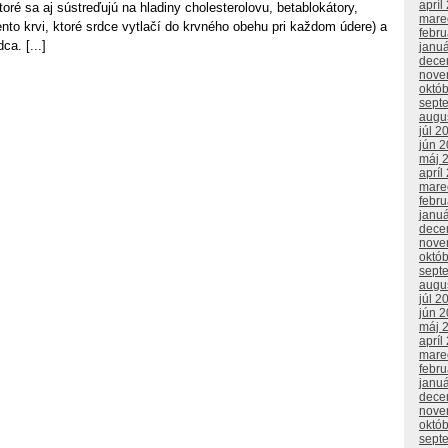
apríl
toré sa aj sústreďujú na hladiny cholesterolovu, betablokátory,
mare
ento krvi, ktoré srdce vytlačí do krvného obehu pri každom údere) a
febr
ca. [...]
janu
dece
nove
októ
sept
augu
júl 2
jún 
máj 
apríl
mare
febr
janu
dece
nove
októ
sept
augu
júl 2
jún 
máj 
apríl
mare
febr
janu
dece
nove
októ
sept