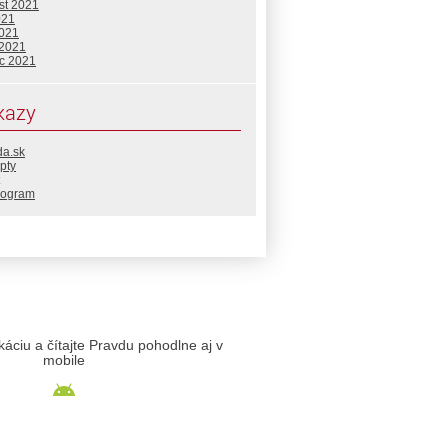
st 2021
021
2021
 2021
c 2021
kazy
da.sk
pty
rogram
likáciu a čítajte Pravdu pohodlne aj v
mobile