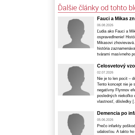
Ďalšie články od tohto b
Fauci a Mikas zni
06.08.2026
Ľudia ako Fauci a Mika
ospravedlnenie! Hist
Mikasovi zhovievavá.
história zaznamenáva 
tvárami masívneho poč
Celosvetový vzo
02.07.2026
Nie je to len pocit –
Tento koncept nie je 
negatívny Flynnov ef
posledných niekoľko d
vlastnosť, dôsledky [.
Demencia po infa
05.06.2026
Prečo infarkty poškod
udalosťou. A takto ho