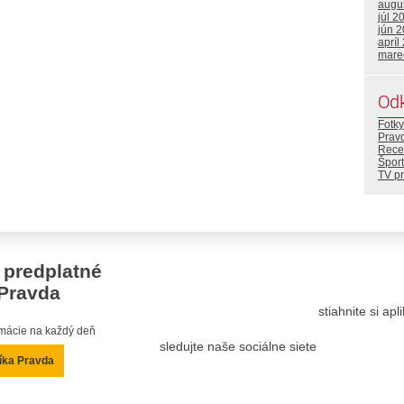
augu
júl 2
jún 
apríl
mare
Od
Fotky
Prav
Rece
Šport
TV p
 predplatné
Pravda
stiahnite si ap
ormácie na každý deň
sledujte naše sociálne siete
íka Pravda