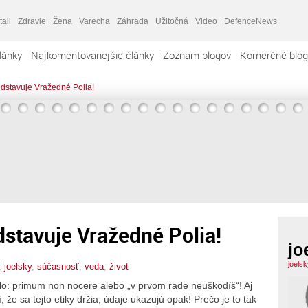
tail
Zdravie
Žena
Varecha
Záhrada
Užitočná
Video
DefenceNews
lánky
Najkomentovanejšie články
Zoznam blogov
Komerčné blog
dstavuje Vražedné Polia!
stavuje Vražedné Polia!
jo
joels
,
joelsky
,
súčasnosť
,
veda
,
život
lo: primum non nocere alebo „v prvom rade neuškodíš“! Aj
že sa tejto etiky držia, údaje ukazujú opak! Prečo je to tak