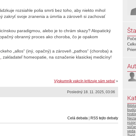
zkuje rozsiahle polia smrti bez toho, aby niekto mihol
 zakryť svoje zranenia a úmrtia a zároveň si zachovať
Šta
cínskou paradigmou, alebo je to chrám skazy? Alopatický
ú opačný obranný proces ako choroba, čo je opakom
Poče
Celk
Prie
keho „allos“ (iný, opačný) a zároveň „pathos“ (choroba) a
n
, zakladateľ homeopatie, na označenie klasickej medicíny!
Aut
Výskumník vakcín kritizuje sám seba!
»
Posledný 18. 11. 2025, 03:06
Kat
Bibli
budú
histó
Celá debata
|
RSS tejto debaty
Neza
rozp
súča
veda
život