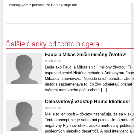
zareagujem z pohladu ze Boh existuje ale... ...
Ďalšie články od tohto blogera
Fauci a Mikas zničili milióny životov!
06.08.2026
Ľudia ako Fauci a Mikas zničili milióny životov. Tí, 
ospravedlnenie! História nebude k Anthonymu Fauc
Mikasovi zhovievavá. Nebude si ich pamätať ako hr
história zaznamenáva to, čo živí odmietajú priznať
tvárami masívneho počtu obetí. [...]
Celosvetový vzostup Homo Idioticus!
02.07.2026
Nie je to len pocit – dôkazy naznačujú, že sa v sk
Tento koncept nie je satira ani pointa. Je to mera
negatívny Flynnov efekt: zdokumentovaný pokles s
posledných niekoľko desaťročí. A hoci inteligenci