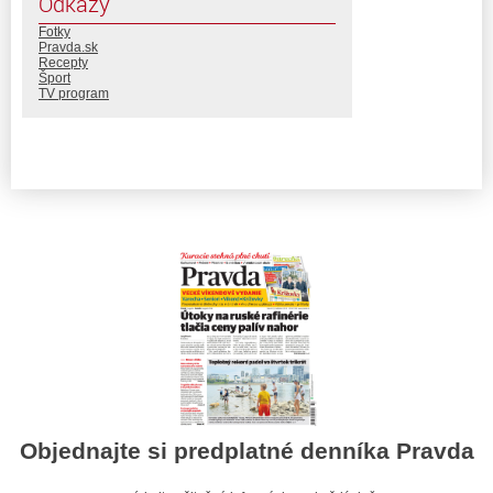
Odkazy
Fotky
Pravda.sk
Recepty
Šport
TV program
Objednajte si predplatné denníka Pravda