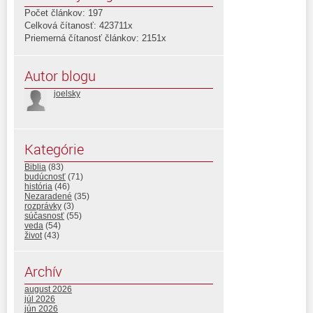
Počet článkov: 197
Celková čítanosť: 423711x
Priemerná čítanosť článkov: 2151x
Autor blogu
joelsky
Kategórie
Biblia
(83)
budúcnosť
(71)
história
(46)
Nezaradené
(35)
rozprávky
(3)
súčasnosť
(55)
veda
(54)
život
(43)
Archív
august 2026
júl 2026
jún 2026