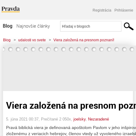
Registrácia
Prihlásenie
Blog
Najnovšie články
Najčítanejšie články
Blog
>
udalosti vo svete
>
Viera založená na presnom poznaní!
Najkomentovanejšie články
Zoznam blogov
Komerčné blogy
Viera založená na presnom pozn
5. júna 2021 00:37
, Prečítané 2 050x,
joelsky
,
Nezaradené
Pravá biblická viera je definovaná apoštolom Pavlom v jeho inšpir
zloženému z veriacich hebrejov, členov vtedy už vyvoleného izrael