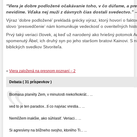
“Viera je dobre podložené očakávanie toho, v čo dúfame, a pr
nevidíme. Vďaka nej muži z dávnych čias dostali svedectvo.” –
Výraz ‘dobre podložené’ prekladá grécky výraz, ktorý hovorí o faktoc
slovo ‘presvedčenie‘ nám komunikuje vedeckosť o overiteľných hist
Prvý taký veriaci človek, aj keď už narodený ako hriešný potomok Ad
spomenutý Ábel, ich druhý syn po jeho staršom bratovi Kainovi. S ní
biblických svedkov Stvoriteľa.
«
Viera založená na presnom poznaní – 2
Debata ( 31 príspevkov )
Biomasa planéty Zem, v minulosti niekoľkokrát... ...
ved to je ten paradox...tí co najviac vrestia... ...
Nemôžem inakšie, ako súhlasiť. Veriaci... ...
Si agresívny na blížneho svojho, ktorého Ti... ...