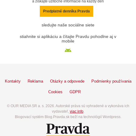
a získajte užitočné informácie na každý deň
Predplatné denníka Pravda
sledujte naše sociálne siete
stiahnite si aplikáciu a čítajte Pravdu pohodlne aj v
mobile
Kontakty
Reklama
Otázky a odpovede
Podmienky používania
Cookies
GDPR
© OUR MEDIA SR a. s. 2026. Autorské práva sú vyhradené a vykonáva ich
vydavateľ,
viac info
.
Blogovací systém Blog.Pravda.sk beží na technológií Wordpress.