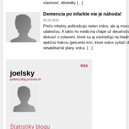
vlastnosť, dôsledky [...]
Demencia po infarkte nie je náhoda!
05.06.2026
Prečo infarkty poškodzujú nielen srdce, ale aj moz
udalosťou. A takto ho medicína chápe už desaťročia
diskusií o zotavení, ktoré sa aj sústreďujú na hladi
ejekčnú frakciu (percento krvi, ktoré srdce vytlačí
rehabilitačné plány srdca. [...]
RSS
joelsky
joelsky.blog.pravda.sk
Štatistiky blogu