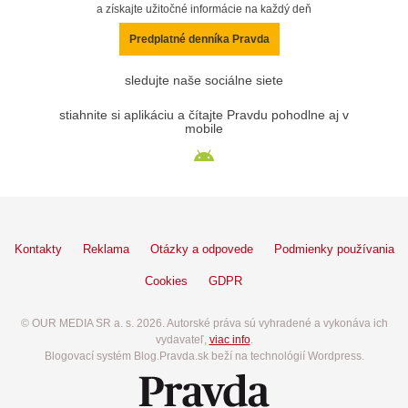
a získajte užitočné informácie na každý deň
Predplatné denníka Pravda
sledujte naše sociálne siete
stiahnite si aplikáciu a čítajte Pravdu pohodlne aj v
mobile
Kontakty
Reklama
Otázky a odpovede
Podmienky používania
Cookies
GDPR
© OUR MEDIA SR a. s. 2026. Autorské práva sú vyhradené a vykonáva ich
vydavateľ,
viac info
.
Blogovací systém Blog.Pravda.sk beží na technológií Wordpress.