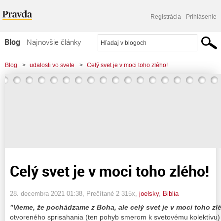
Registrácia
Prihlásenie
Blog
Najnovšie články
Najčítanejšie články
Blog
>
udalosti vo svete
>
Celý svet je v moci toho zlého!
Najkomentovanejšie články
Zoznam blogov
Komerčné blogy
Celý svet je v moci toho zlého!
28. decembra 2021 01:38
, Prečítané 2 315x,
joelsky
,
Biblia
”Vieme, že pochádzame z Boha, ale celý svet je v moci toho zlé
otvoreného sprisahania (ten pohyb smerom k svetovému kolektívu) s