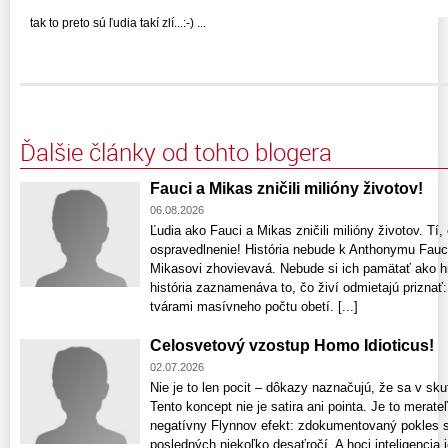
tak to preto sú ľudia takí zlí...:-) ...
Ďalšie články od tohto blogera
Fauci a Mikas zničili milióny životov!
06.08.2026
Ľudia ako Fauci a Mikas zničili milióny životov. Tí, 
ospravedlnenie! História nebude k Anthonymu Fauc
Mikasovi zhovievavá. Nebude si ich pamätať ako hr
história zaznamenáva to, čo živí odmietajú priznať
tvárami masívneho počtu obetí. [...]
Celosvetový vzostup Homo Idioticus!
02.07.2026
Nie je to len pocit – dôkazy naznačujú, že sa v sk
Tento koncept nie je satira ani pointa. Je to mera
negatívny Flynnov efekt: zdokumentovaný pokles s
posledných niekoľko desaťročí. A hoci inteligenci