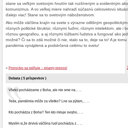
stane sa veľkým svetovým hnutím tak rozšíreným a evidentným ako
komunizmus. A vo veľkej miere nahradí súčasnú celosvetovú situáciu
ďalejo viac! Stane sa to svetovým náboženstvom.
Ako môže väčšina krajín na svete s výrazne odlišným geopolitickým
rôznych politické štruktúr, rôznymi ľuďmi, rôznym intelektom, ale i
rôznou geografiou, a aj rôznymi túžbami ľudstva a fungovať ako je
možné? Či sa to zdá možné či nie, stalo sa to, deje sa to! A je to
pandémia vynájdená a podstrčená celému to svetu!
«
Proroctvo sa splňuje – priamy prenos!
Debata ( 5 príspevkov )
Všetci pochádzame z Boha, ale nie sme na... ...
Teda, pandémia môže za všetko? Lne sa pýtam,... ...
Kto pochádza z Boha? Ten kto miluje svojho... ...
Myslím si,že drvivá váčšina ľudí pochádza z... ...