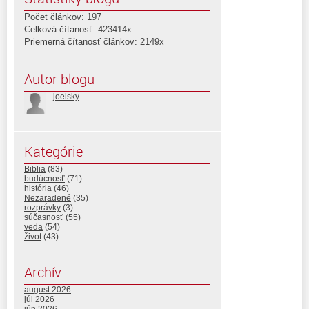
Počet článkov: 197
Celková čítanosť: 423414x
Priemerná čítanosť článkov: 2149x
Autor blogu
joelsky
Kategórie
Biblia
(83)
budúcnosť
(71)
história
(46)
Nezaradené
(35)
rozprávky
(3)
súčasnosť
(55)
veda
(54)
život
(43)
Archív
august 2026
júl 2026
jún 2026