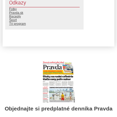
Odkazy
Fotky
Pravda.sk
Recepty
Šport
TV program
Objednajte si predplatné denníka Pravda