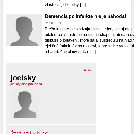
vlastnosť, dôsledky [...]
Demencia po infarkte nie je náhoda!
05.06.2026
Prečo infarkty poškodzujú nielen srdce, ale aj moz
udalosťou. A takto ho medicína chápe už desaťročia
diskusií o zotavení, ktoré sa aj sústreďujú na hladi
ejekčnú frakciu (percento krvi, ktoré srdce vytlačí
rehabilitačné plány srdca. [...]
RSS
joelsky
joelsky.blog.pravda.sk
Štatistiky blogu