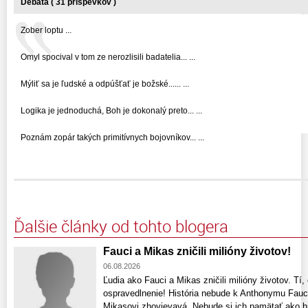
Debata ( 31 príspevkov )
Zober loptu ...
Omyl spocival v tom ze nerozlisili badatelia... ...
Mýliť sa je ľudské a odpúšťať je božské...... ...
Logika je jednoduchá, Boh je dokonalý preto... ...
Poznám zopár takých primitívnych bojovníkov... ...
Ďalšie články od tohto blogera
Fauci a Mikas zničili milióny životov!
06.08.2026
Ľudia ako Fauci a Mikas zničili milióny životov. Tí, 
ospravedlnenie! História nebude k Anthonymu Fauc
Mikasovi zhovievavá. Nebude si ich pamätať ako hr