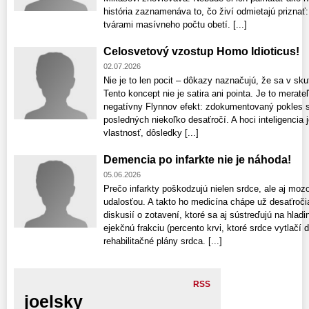
história zaznamenáva to, čo živí odmietajú priznať
tvárami masívneho počtu obetí. [...]
Celosvetový vzostup Homo Idioticus!
02.07.2026
Nie je to len pocit – dôkazy naznačujú, že sa v sk
Tento koncept nie je satira ani pointa. Je to mera
negatívny Flynnov efekt: zdokumentovaný pokles s
posledných niekoľko desaťročí. A hoci inteligenci
vlastnosť, dôsledky [...]
Demencia po infarkte nie je náhoda!
05.06.2026
Prečo infarkty poškodzujú nielen srdce, ale aj moz
udalosťou. A takto ho medicína chápe už desaťročia
diskusií o zotavení, ktoré sa aj sústreďujú na hladi
ejekčnú frakciu (percento krvi, ktoré srdce vytlačí
rehabilitačné plány srdca. [...]
RSS
joelsky