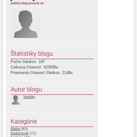
joelsky.blog.pravda.sk
Štatistiky blogu
Počet článkov: 197
Celková čítanosť: 423095x
Priemerná čítanosť článkov: 2148x
Autor blogu
joelsky
Kategórie
Biblia
(83)
budúcnosť
(71)