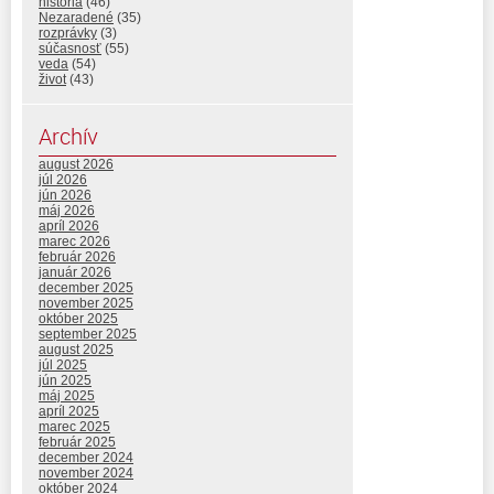
história
(46)
Nezaradené
(35)
rozprávky
(3)
súčasnosť
(55)
veda
(54)
život
(43)
Archív
august 2026
júl 2026
jún 2026
máj 2026
apríl 2026
marec 2026
február 2026
január 2026
december 2025
november 2025
október 2025
september 2025
august 2025
júl 2025
jún 2025
máj 2025
apríl 2025
marec 2025
február 2025
december 2024
november 2024
október 2024