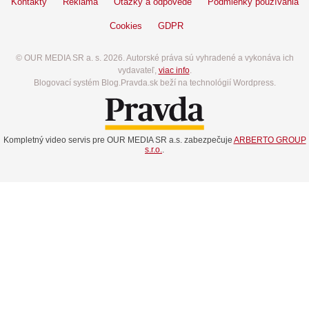
Kontakty
Reklama
Otázky a odpovede
Podmienky používania
Cookies
GDPR
© OUR MEDIA SR a. s. 2026. Autorské práva sú vyhradené a vykonáva ich
vydavateľ,
viac info
.
Blogovací systém Blog.Pravda.sk beží na technológií Wordpress.
Kompletný video servis pre OUR MEDIA SR a.s. zabezpečuje
ARBERTO GROUP
s.r.o.
.