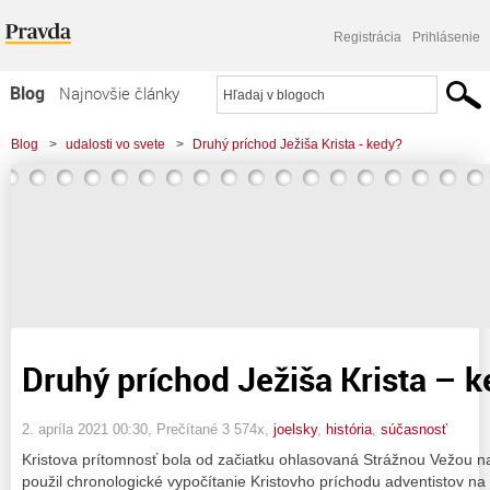
Registrácia
Prihlásenie
Blog
Najnovšie články
Najčítanejšie články
Blog
>
udalosti vo svete
>
Druhý príchod Ježiša Krista - kedy?
Najkomentovanejšie články
Zoznam blogov
Komerčné blogy
Druhý príchod Ježiša Krista – 
2. apríla 2021 00:30
, Prečítané 3 574x,
joelsky
,
história
,
súčasnosť
Kristova prítomnosť bola od začiatku ohlasovaná Strážnou Vežou na
použil chronologické vypočítanie Kristovho príchodu adventistov na