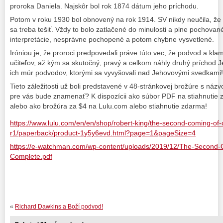
proroka Daniela. Najskôr bol rok 1874 dátum jeho príchodu.
Potom v roku 1930 bol obnovený na rok 1914. SV nikdy neučila, že 
sa treba tešiť. Vždy to bolo zatlačené do minulosti a plne pochova
interpretácie, nesprávne pochopené a potom chybne vysvetlené.
Iróniou je, že proroci predpovedali práve túto vec, že ​​podvod a kl
učiteľov, až kým sa skutočný, pravý a celkom náhly druhý príchod Je
ich múr podvodov, ktorými sa vyvyšovali nad Jehovovými svedkami!
Tieto záležitosti už boli predstavené v 48-stránkovej brožúre s názv
pre vás bude znamenať? K dispozícii ako súbor PDF na stiahnuti
alebo ako brožúra za $4 na Lulu.com alebo stiahnutie zdarma!
https://www.lulu.com/en/en/shop/robert-king/the-second-coming-of-
r1/paperback/product-1y5y6evd.html?page=1&pageSize=4
https://e-watchman.com/wp-content/uploads/2019/12/The-Second-
Complete.pdf
«
Richard Dawkins a Boží podvod!